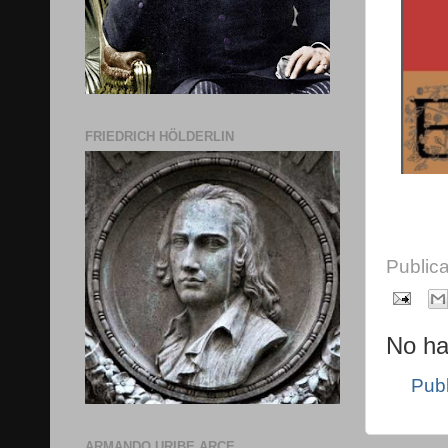
FRIEDRICH HÖLDERLIN
Public
No ha
Publ
ARMANDO URIBE ARCE