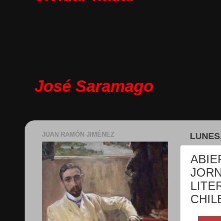
José Saramago
JUAN RAMÓN JIMÉNEZ
LUNES,
ABIE
JORN
LITE
CHIL