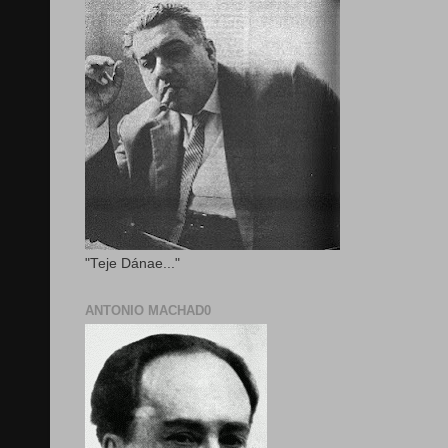
"Teje Dánae..."
ANTONIO MACHAD0